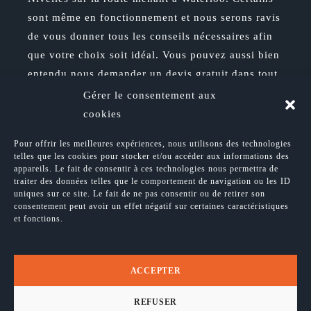
sont même en fonctionnement et nous serons ravis
de vous donner tous les conseils nécessaires afin
que votre choix soit idéal. Vous pouvez aussi bien
entendu nous demander un devis gratuit dans tout
le Hainaut, le Brabant Wallon et dans le sud de
Gérer le consentement aux
Bruxelles. Nous assurons les installations et le
cookies
service après-vente dans toutes ces régions.
Pour offrir les meilleures expériences, nous utilisons des technologies
telles que les cookies pour stocker et/ou accéder aux informations des
appareils. Le fait de consentir à ces technologies nous permettra de
traiter des données telles que le comportement de navigation ou les ID
uniques sur ce site. Le fait de ne pas consentir ou de retirer son
consentement peut avoir un effet négatif sur certaines caractéristiques
ADRESSE
et fonctions.
Avenue Robert Schuman, 51 Bte 15
1401 Nivelles Belgique
TEL
+32 (0) 67 55 28 03
ACCEPTER
TVA
BE-0864.627.514
HORAIRES
REFUSER
Mardi au Vendredi 09h00 - 13h00 et 14h00 - 18h00