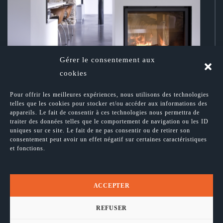
Gérer le consentement aux
cookies
Pour offrir les meilleures expériences, nous utilisons des technologies
telles que les cookies pour stocker et/ou accéder aux informations des
insert encastré installé à Nivelles
appareils. Le fait de consentir à ces technologies nous permettra de
traiter des données telles que le comportement de navigation ou les ID
uniques sur ce site. Le fait de ne pas consentir ou de retirer son
consentement peut avoir un effet négatif sur certaines caractéristiques
ADRESSE
et fonctions.
Avenue Robert Schuman, 51 Bte 15
1401 Nivelles Belgique
TEL
+32 (0) 67 55 28 03
ACCEPTER
TVA
BE-0864.627.514
HORAIRES
REFUSER
Mardi au Vendredi 09h00 - 13h00 et 14h00 - 18h00