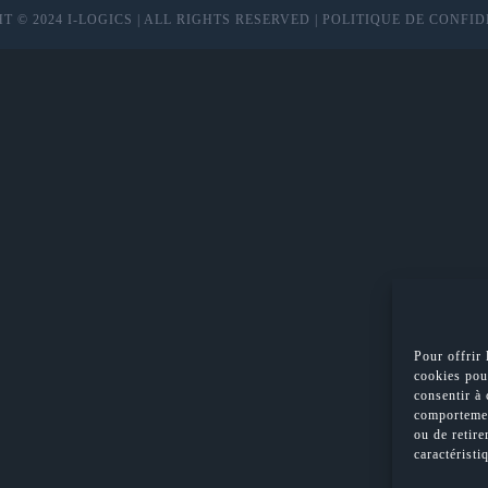
T © 2024
I-LOGICS
| ALL RIGHTS RESERVED |
POLITIQUE DE CONFID
Pour offrir 
cookies pour
consentir à 
comportemen
ou de retire
caractéristi